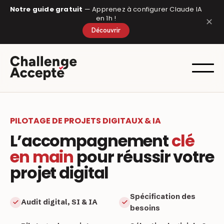
Panneau de gestion des cookies
Notre guide gratuit
— Apprenez à configurer Claude IA
en 1h !
✕
Découvrir
PILOTAGE DE PROJETS DIGITAUX & IA
L’accompagnement
clé
en main
pour réussir votre
projet digital
Spécification des
Audit digital, SI
&
IA
besoins