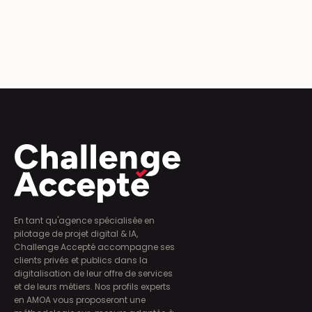
Comment l'IA transforme les entreprises :
stratégies, outils et cas d'utilisation
Cas concrets, outils, stratégies : comment l’IA
crée un vrai avantage compétitif.
12/2025
En tant qu'agence spécialisée en
pilotage de projet digital & IA,
Challenge Accepté accompagne ses
clients privés et publics dans la
digitalisation de leur offre de services
et de leurs métiers. Nos profils experts
en AMOA vous proposeront une