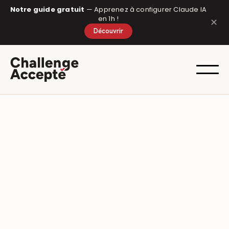
Panneau de gestion des cookies
Notre guide gratuit
— Apprenez à configurer Claude IA
en 1h !
✕
Découvrir