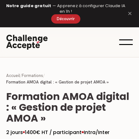
Panneau de gestion des cookies
Notre guide gratuit
— Apprenez à configurer Claude IA
en 1h !
✕
Découvrir
Accueil
/
Formations
/
Formation AMOA digital : « Gestion de projet AMOA »
Formation AMOA digital
: « Gestion de projet
AMOA »
2 jours
1400€ HT / participant
Intra/Inter