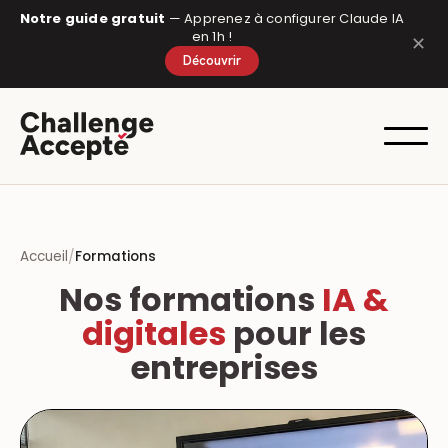
Panneau de gestion des cookies
Notre guide gratuit
— Apprenez à configurer Claude IA
en 1h !
✕
Découvrir
Accueil
Formations
Nos formations
IA
&
digitales
pour les
entreprises