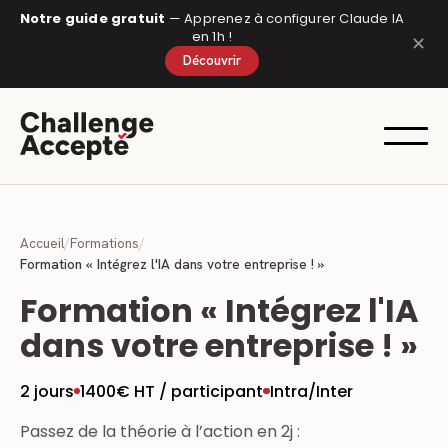
Panneau de gestion des cookies
Notre guide gratuit
— Apprenez à configurer Claude IA
en 1h !
✕
Découvrir
Accueil
/
Formations
/
Formation « Intégrez l'IA dans votre entreprise ! »
Formation « Intégrez l'IA
dans votre entreprise ! »
2 jours
1400€ HT / participant
Intra/Inter
Passez de la théorie à l’action en 2j :