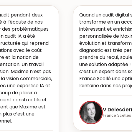
audit pendant deux
Quand un audit digital
té à l’écoute de nos
transforme en un acc
c des problématiques
intéressant et enrichiss
on audit IA a été
personnalisée de Maxi
ructurée qui reprend
évolution et transform
utions avec le coût
diagnostic est très pe
e et la notion de
prendre du recul, soule
entation. Un travail
une solution adaptée !
ision. Maxime n’est pas
c’est un expert dans s
i la vision commerciale,
France Scellé une optim
ec une expertise IA et
lointaine dans nos proje
oup de plaisir à
taient constructifs et
iment que Maxime est
V.Delesderr
 plus c’est une
France Scellés
onnel.