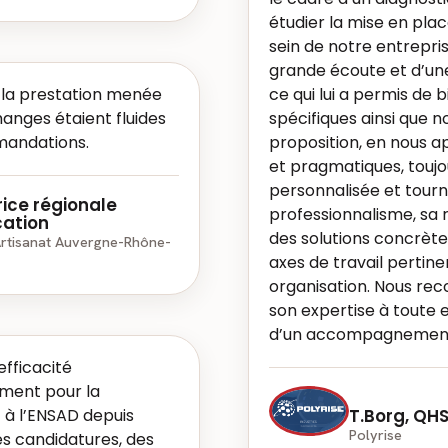
étudier la mise en place
sein de notre entrepri
grande écoute et d’une
e la prestation menée
ce qui lui a permis de
anges étaient fluides
spécifiques ainsi que no
mmandations.
proposition, en nous a
et pragmatiques, touj
personnalisée et tourn
rice régionale
professionnalisme, sa r
ation
des solutions concrète
Artisanat Auvergne-Rhône-
axes de travail pertine
organisation. Nous r
son expertise à toute 
d’un accompagnement
efficacité
ment pour la
 à l’ENSAD depuis
T.Borg, QH
Polyrise
des candidatures, des