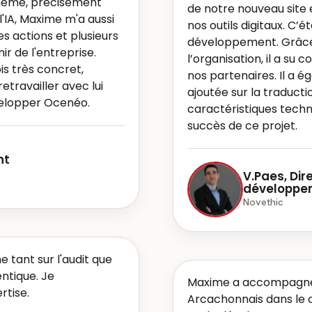
-même, précisément
de notre nouveau site et
'IA, Maxime m'a aussi
nos outils digitaux. C’é
es actions et plusieurs
développement. Grâce 
r de l'entreprise.
l’organisation, il a su
s très concret,
nos partenaires. Il a 
etravailler avec lui
ajoutée sur la traduct
velopper Ocenéo.
caractéristiques techniq
succès de ce projet.
nt
V.Paes, Dir
développe
Novethic
 tant sur l'audit que
entique. Je
Maxime a accompagné l
tise.
Arcachonnais dans le c