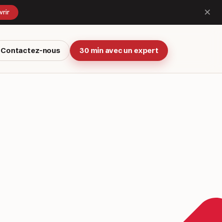
✕
rir
Contactez-nous
30 min avec un expert