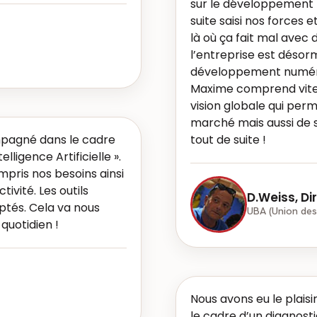
sur le développement 
suite saisi nos forces et
là où ça fait mal avec 
l’entreprise est désor
développement numériq
Maxime comprend vite (
vision globale qui perme
marché mais aussi de s
pagné dans le cadre
tout de suite !
elligence Artificielle ».
ris nos besoins ainsi
tivité. Les outils
D.Weiss, Di
ptés. Cela va nous
UBA (Union des
quotidien !
Nous avons eu le plais
le cadre d’un diagno