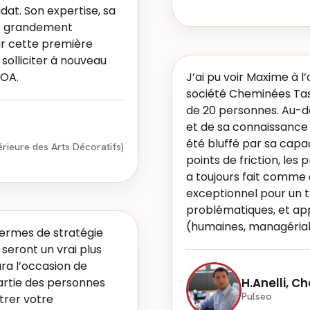
idat. Son expertise, sa
nt grandement
ur cette première
 solliciter à nouveau
MOA.
J’ai pu voir Maxime à l’
société Cheminées Tast
de 20 personnes. Au-
et de sa connaissance d
été bluffé par sa capa
rieure des Arts Décoratifs)
points de friction, les
a toujours fait comme 
exceptionnel pour un tra
problématiques, et app
(humaines, managérial
ermes de stratégie
seront un vrai plus
ura l’occasion de
partie des personnes
H.Anelli, C
Pulseo
trer votre