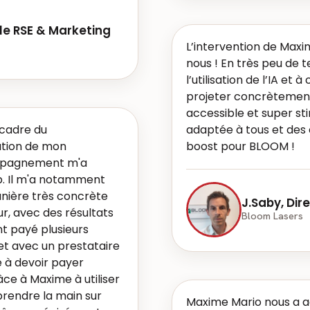
le RSE & Marketing
L’intervention de Maxi
nous ! En très peu de te
l’utilisation de l’IA et 
projeter concrètement.
accessible et super sti
 cadre du
adaptée à tous et des 
ation de mon
boost pour BLOOM !
ompagnement m'a
p. Il m'a notamment
 manière très concrète
J.Saby, Dir
r, avec des résultats
Bloom Lasers
nt payé plusieurs
net avec un prestataire
 à devoir payer
âce à Maxime à utiliser
rendre la main sur
Maxime Mario nous a 