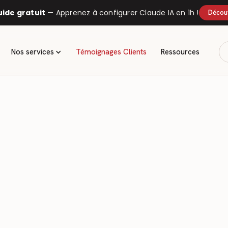
uide gratuit
— Apprenez à configurer Claude IA en 1h !
Découv
Nos services
Témoignages Clients
Ressources