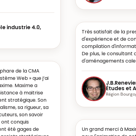
e industrie 4.0,
Très satisfait de la pr
d'expérience et de cons
compilation d'informati
De plus, le consultant 
d'aménagements cale
t phare de la CMA
stème Web » que j’ai
J.B.Renevie
Maxime. Maxime a
Études et A
istance à maitrise
Région Bourg
nt stratégique. Son
alisme, sa rigueur, sa
cuteurs, son savoir
 ont conquis
ont été gages de
Un grand merci à Maxi