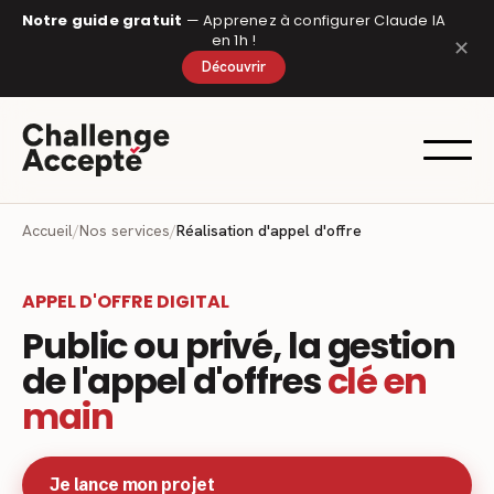
Panneau de gestion des cookies
Notre guide gratuit
— Apprenez à configurer Claude IA
en 1h !
✕
Découvrir
Accueil
/
Nos services
/
Réalisation d'appel d'offre
APPEL D'OFFRE DIGITAL
Public ou privé, la gestion
de l'appel d'offres
clé en
main
Je lance mon projet