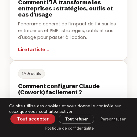
Comment l'IA transforme les
entreprises : stratégies, outils et
cas d'usage
Panorama concret de l'impact de l'IA sur les
entreprises et PME : stratégies, outils et cas
d'usage pour passer à l'action.
Lire l'article →
IA & outils
Comment configurer Claude
(Cowork) facilement ?
Le guide pas à pas pour prendre en main
Ce site utilise des cookies et vous donne le contrôle sur
Claude et automatiser vos tâches du
ceux que vous souhaitez activer
quotidien, sans coder.
Tout accepter
Tout refuser
Personnaliser
Lire l'article →
Politique de confidentialité